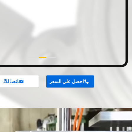
احصل على السعر
ﺎﺘﺼﻟ ﺍﻶﻧ