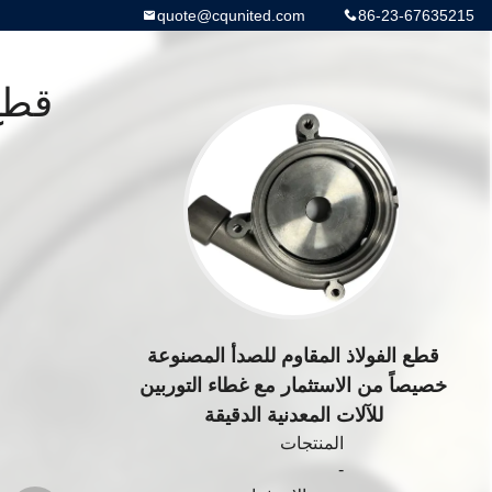
quote@cqunited.com
86-23-67635215
قطع
ا
قطع الفولاذ المقاوم للصدأ المصنوعة
خصيصاً من الاستثمار مع غطاء التوربين
للآلات المعدنية الدقيقة
المنتجات
-