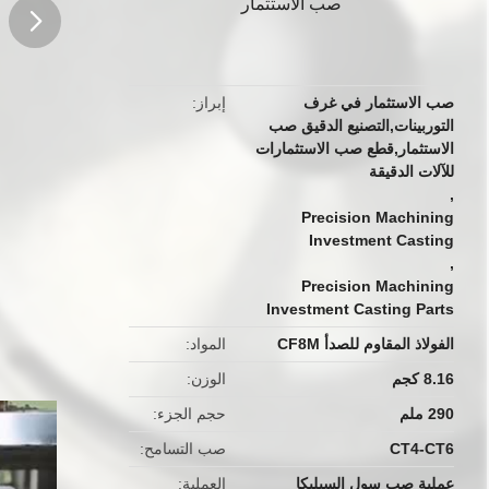
صب الاستثمار
button
صب الاستثمار في غرف
إبراز
التوربينات,التصنيع الدقيق صب
الاستثمار,قطع صب الاستثمارات
للآلات الدقيقة
,
Precision Machining
Investment Casting
,
Precision Machining
Investment Casting Parts
الفولاذ المقاوم للصدأ CF8M
المواد
8.16 كجم
الوزن
290 ملم
حجم الجزء
CT4-CT6
صب التسامح
عملية صب سول السيليكا
العملية